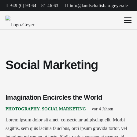
+49 (0) 93 64 – 81 46 63
info@landschaftsbau-geyer.de
Social Marketing
Imagination Encircles the World
PHOTOGRAPHY
,
SOCIAL MARKETING
vor 4 Jahren
Lorem ipsum dolor sit amet, consectetur adipiscing elit. Morbi
sagittis, sem quis lacinia faucibus, orci ipsum gravida tortor, vel
interdum mi sapien ut justo. Nulla varius consequat magna, id