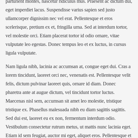
parturient montes, nascetur ridiculus mus. Praesent ac dictum dui,
eget imperdiet lacus. Suspendisse varius sapien sed justo
ullamcorper dignissim nec vel erat. Pellentesque et eros
scelerisque, pretium ex et, fringilla urna. Sed at interdum tortor,
vel molestie orci. Etiam placerat tortor id odio ornare, vitae
vulputate leo egestas. Donec tempus leo et ex luctus, in cursus
ligula vulputate.
Nam ligula nibh, lacinia ac accumsan at, congue eget dui. Cras a
lorem tincidunt, laoreet orci nec, venenatis est. Pellentesque velit
felis, dictum pulvinar laoreet quis, ornare id diam. Donec
pharetra ante at augue dictum, vel tincidunt tortor luctus.
Maecenas nisl sem, accumsan sit amet leo molestie, tristique
tristique ex. Phasellus malesuada nibh eu diam sagittis sagittis.
Sed dui est, laoreet eu ex non, fermentum interdum odio.
Vestibulum consectetur rutrum metus, ut mattis nunc lacinia eget.
Etiam id sem feugiat, auctor mi eget, aliquet eros. Pellentesque et