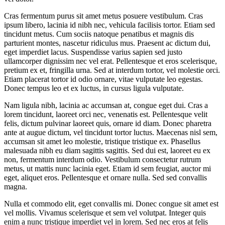
Cras fermentum purus sit amet metus posuere vestibulum. Cras
ipsum libero, lacinia id nibh nec, vehicula facilisis tortor. Etiam sed
tincidunt metus. Cum sociis natoque penatibus et magnis dis
parturient montes, nascetur ridiculus mus. Praesent ac dictum dui,
eget imperdiet lacus. Suspendisse varius sapien sed justo
ullamcorper dignissim nec vel erat. Pellentesque et eros scelerisque,
pretium ex et, fringilla urna. Sed at interdum tortor, vel molestie orci.
Etiam placerat tortor id odio ornare, vitae vulputate leo egestas.
Donec tempus leo et ex luctus, in cursus ligula vulputate.
Nam ligula nibh, lacinia ac accumsan at, congue eget dui. Cras a
lorem tincidunt, laoreet orci nec, venenatis est. Pellentesque velit
felis, dictum pulvinar laoreet quis, ornare id diam. Donec pharetra
ante at augue dictum, vel tincidunt tortor luctus. Maecenas nisl sem,
accumsan sit amet leo molestie, tristique tristique ex. Phasellus
malesuada nibh eu diam sagittis sagittis. Sed dui est, laoreet eu ex
non, fermentum interdum odio. Vestibulum consectetur rutrum
metus, ut mattis nunc lacinia eget. Etiam id sem feugiat, auctor mi
eget, aliquet eros. Pellentesque et ornare nulla. Sed sed convallis
magna.
Nulla et commodo elit, eget convallis mi. Donec congue sit amet est
vel mollis. Vivamus scelerisque et sem vel volutpat. Integer quis
enim a nunc tristique imperdiet vel in lorem. Sed nec eros at felis