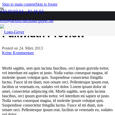
Skip to main content
Skip to footer
+49 (0) 93 64 – 81 46 63
Post With Trendy
info@landschaftsbau-geyer.de
Fullwidth Preview
Posted on
24. März 2013
Keine Kommentare
Morbi sagittis, sem quis lacinia faucibus, orci ipsum gravida tortor,
vel interdum mi sapien ut justo. Nulla varius consequat magna, id
molestie ipsum volutpat quis. Suspendisse consectetur fringilla
luctus. Fusce id mi diam, non ornare orci. Pellentesque ipsum erat,
facilisis ut venenatis eu, sodales vel dolor. Lorem ipsum dolor sit
amet, consectetur adipiscing elit. Morbi sagittis, sem quis lacinia
faucibus, orci ipsum gravida tortor, vel interdum mi sapien ut justo.
Nulla varius consequat magna, id molestie ipsum volutpat quis.
Suspendisse consectetur fringilla luctus. Fusce id mi diam, non
ornare orci. Pellentesque ipsum erat, facilisis ut venenatis eu, sodales
vel dolor.