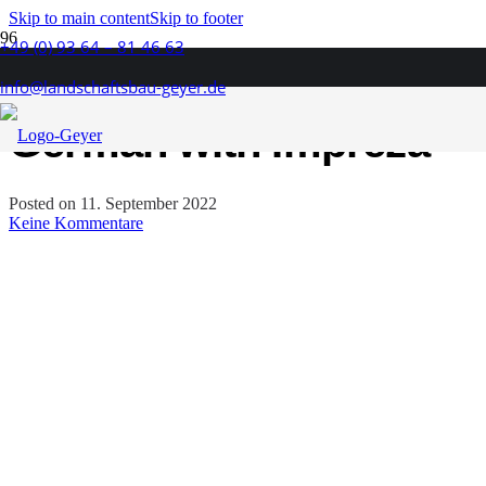
Skip to main content
Skip to footer
+49 (0) 93 64 – 81 46 63
WordPress Tutorial
info@landschaftsbau-geyer.de
German with Impreza
Posted on
11. September 2022
Keine Kommentare